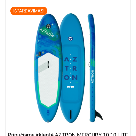
IŠPARDAVIMAS!
Pripučiama irklentė AZTRON MERCURY 10.10 LITE