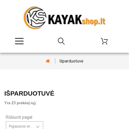
Išparduotuvė
IŠPARDUOTUVĖ
Yra 23 prekės(-ių).
Rūšiuoti pagal
Pigiausios viršuje