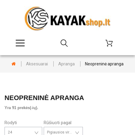
Aksesuarai
Apranga
Neopreninė apranga
NEOPRENINĖ APRANGA
Yra 91 prekės(-ių).
Rodyti
Rūšiuoti pagal
24
Pigiausios viršuje