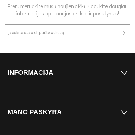
Prenumeruokite mūsų naujienlaiškį ir gaukite daugiau
informacijos apie naujas prekes ir pasiūlymus!
INFORMACIJA
MANO PASKYRA