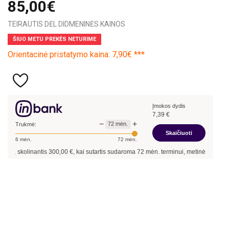
85,00€
TEIRAUTIS DĖL DIDMENINĖS KAINOS
ŠIUO METU PREKĖS NETURIME
Orientacinė pristatymo kaina: 7,90€ ***
Įmokos dydis
7,39
€
−
+
72
mėn.
Trukmė:
Skaičiuoti
6
mėn.
72
mėn.
i, skolinantis
300,00
€, kai sutartis sudaroma
72
mėn. terminui, metinė palūkanų 