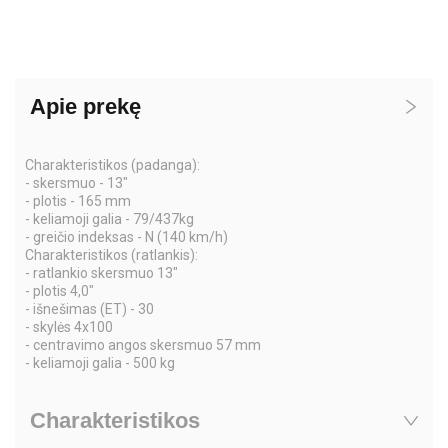
Apie prekę
Charakteristikos (padanga):
- skersmuo - 13"
- plotis - 165 mm
- keliamoji galia - 79/437kg
- greičio indeksas - N (140 km/h)
Charakteristikos (ratlankis):
- ratlankio skersmuo 13"
- plotis 4,0"
- išnešimas (ET) - 30
- skylės 4x100
- centravimo angos skersmuo 57 mm
- keliamoji galia - 500 kg
Charakteristikos