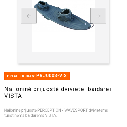
PRJ0003-VIS
PREKĖS KODAS:
Nailoninė prijuostė dvivietei baidarei
VISTA
Nailoninė prijuostė PERCEPTION / WAVESPORT dvivietėms
turistinėms baidarėms VISTA.