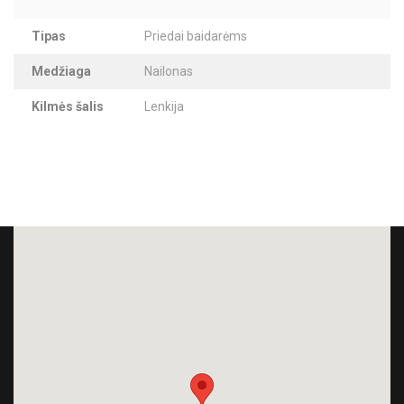
Tipas
Priedai baidarėms
Medžiaga
Nailonas
Kilmės šalis
Lenkija