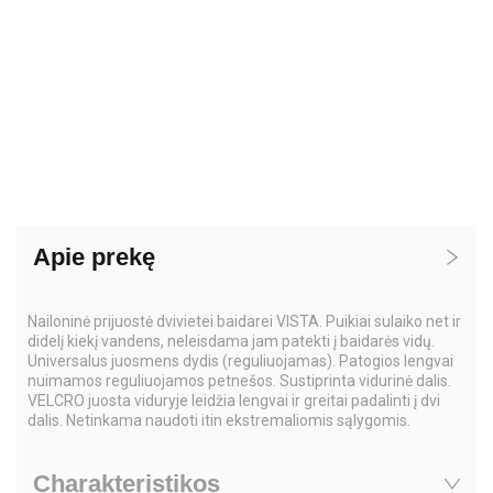
Apie prekę
Nailoninė prijuostė dvivietei baidarei VISTA. Puikiai sulaiko net ir
didelį kiekį vandens, neleisdama jam patekti į baidarės vidų.
Universalus juosmens dydis (reguliuojamas). Patogios lengvai
nuimamos reguliuojamos petnešos. Sustiprinta vidurinė dalis.
VELCRO juosta viduryje leidžia lengvai ir greitai padalinti į dvi
dalis. Netinkama naudoti itin ekstremaliomis sąlygomis.
Charakteristikos