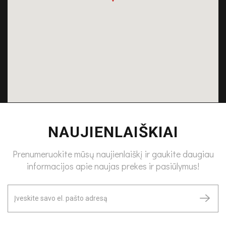
NAUJIENLAIŠKIAI
Prenumeruokite mūsų naujienlaiškį ir gaukite daugiau
informacijos apie naujas prekes ir pasiūlymus!