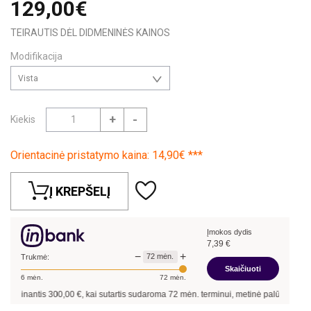
129,00€
TEIRAUTIS DĖL DIDMENINĖS KAINOS
Modifikacija
Vista
+
-
Kiekis
Orientacinė pristatymo kaina: 14,90€ ***
Į KREPŠELĮ
Įmokos dydis
7,39
€
−
+
72
mėn.
Trukmė:
Skaičiuoti
6
mėn.
72
mėn.
olinantis
300,00
€, kai sutartis sudaroma
72
mėn. terminui, metinė palūkanų norm