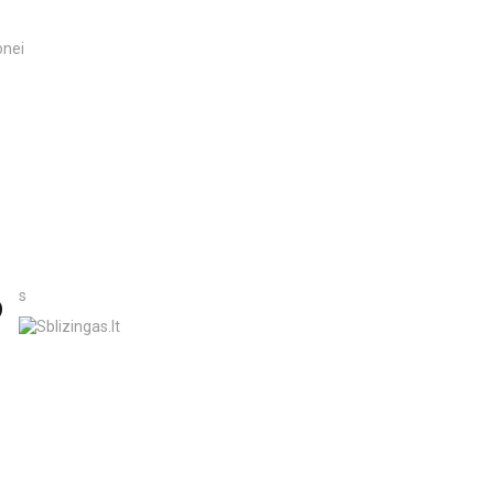
onei
s