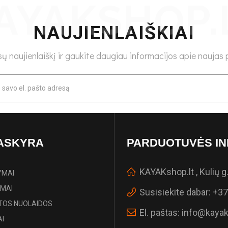
NAUJIENLAIŠKIAI
 naujienlaiškį ir gaukite daugiau informacijos apie naujas p
ASKYRA
PARDUOTUVĖS IN
KAYAKshop.lt , Kulių g.
YMAI
IMAI
Susisiekite dabar:
+37
TOS NUOLAIDOS
El. paštas:
info@kayak
I