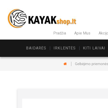
Pradžia
Apie Mus
Akcij
BAIDARĖS
IRKLENTĖS
KITI LAIVAI
Gelbėjimo priemonė