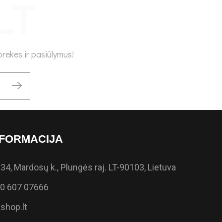
rekes ir pasiūlymus!
FORMACIJA
34, Mardosų k., Plungės raj. LT-90103, Lietuva
0 607 07666
shop.lt