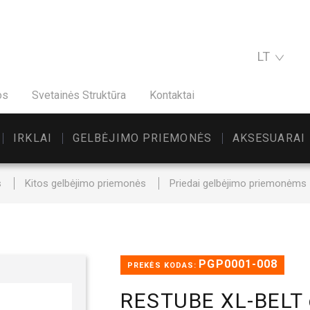
LT
os
Svetainės Struktūra
Kontaktai
IRKLAI
GELBĖJIMO PRIEMONĖS
AKSESUARAI
s
Kitos gelbėjimo priemonės
Priedai gelbėjimo priemonėms
PGP0001-008
PREKĖS KODAS:
RESTUBE XL-BELT 