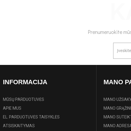
Prenumeruokite mūsų
INFORMACIJA
MANO P
MŪSŲ PARDUOTUVĖS
MANO UŽSAK
APIE MUS
MANO GRĄŽIN
EL. PARDUOTUVĖS TAISYKLĖS
MANO SUTEIK
ATSISKAITYMAS
MANO ADRESA