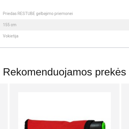
Priedas RESTUBE gelbėjimo priemonei
155 cm
Vokietija
Rekomenduojamos prekės