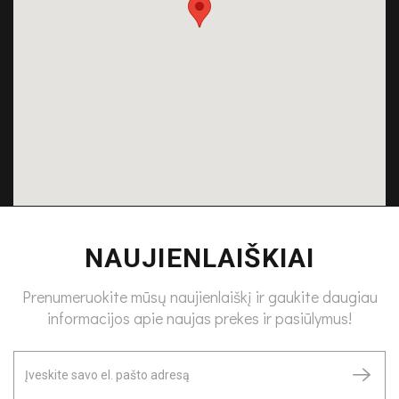
NAUJIENLAIŠKIAI
Prenumeruokite mūsų naujienlaiškį ir gaukite daugiau
informacijos apie naujas prekes ir pasiūlymus!