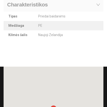
Charakteristikos
Tipas
Priedai baidarėms
Medžiaga
PE
Kilmės šalis
Naujoji Zelandija