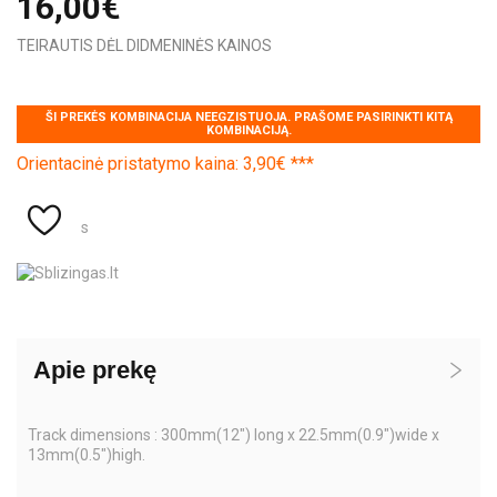
16,00€
TEIRAUTIS DĖL DIDMENINĖS KAINOS
ŠI PREKĖS KOMBINACIJA NEEGZISTUOJA. PRAŠOME PASIRINKTI KITĄ
KOMBINACIJĄ.
Orientacinė pristatymo kaina: 3,90€ ***
s
Apie prekę
Track dimensions : 300mm(12") long x 22.5mm(0.9")wide x
13mm(0.5")high.