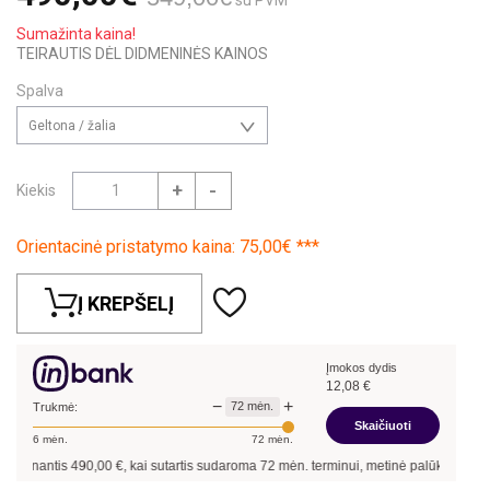
Sumažinta kaina!
TEIRAUTIS DĖL DIDMENINĖS KAINOS
Spalva
Geltona / žalia
+
-
Kiekis
Orientacinė pristatymo kaina: 75,00€ ***
Į KREPŠELĮ
Įmokos dydis
12,08
€
−
+
72
mėn.
Trukmė:
Skaičiuoti
6
mėn.
72
mėn.
inantis
490,00
€, kai sutartis sudaroma
72
mėn. terminui, metinė palūkanų norma 