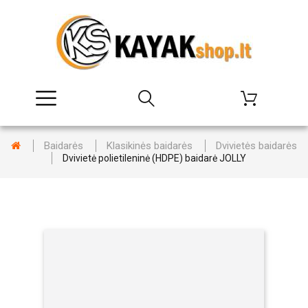
Baidarės
Klasikinės baidarės
Dvivietės baidarės
Dvivietė polietileninė (HDPE) baidarė JOLLY