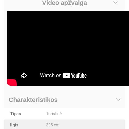
Video apžvalga
Charakteristikos
Tipas
Turistinė
Ilgis
395 cm