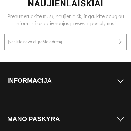
NAUJIENLAIŠKIAI
Prenumeruokite mūsų naujienlaiškį ir gaukite daugiau
informacijos apie naujas prekes ir pasiūlymus!
INFORMACIJA
MANO PASKYRA