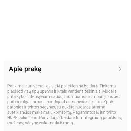
Apie prekę
Patikima ir universali dvivietė polietileninė baidarė. Tinkama
plaukioti visų tipų upėmis ir kitais vandens telkiniais. Modelis
pritaikytas intensyviam naudojimui nuomos kompanijose, bet
puikiai ir ilgai tarnaus naudojant asmeniniais tikslais. Ypač
patogios ir tvirtos sėdynės, su aukšta nugaros atrama
suteikiančios maksimalų komfortą. Pagamintos iš itin tvirto
HDPE polietileno. Per vidurį ši baidarė turi integruotą papildomą
mažesnę sėdynę vaikams iki 6 metų.