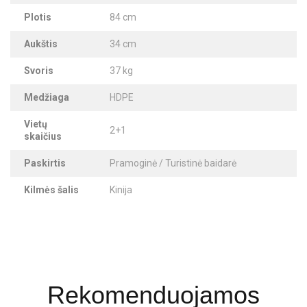
Plotis
84 cm
Aukštis
34 cm
Svoris
37 kg
Medžiaga
HDPE
Vietų
2+1
skaičius
Paskirtis
Pramoginė / Turistinė baidarė
Kilmės šalis
Kinija
Rekomenduojamos