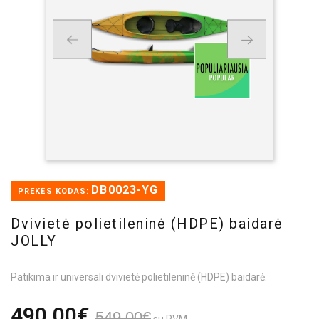
DB0023-YG
PREKĖS KODAS:
Dvivietė polietileninė (HDPE) baidarė
JOLLY
Patikima ir universali dvivietė polietileninė (HDPE) baidarė.
490,00€
549,00€
su PVM