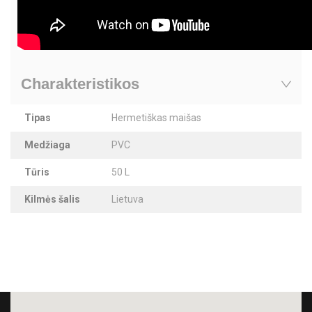
Charakteristikos
Tipas
Hermetiškas maišas
Medžiaga
PVC
Tūris
50 L
Kilmės šalis
Lietuva