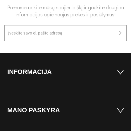
Prenumeruokite mūsų naujienlaiškį ir gaukite daugiau
informacijos apie naujas prekes ir pasiūlymus!
INFORMACIJA
MANO PASKYRA