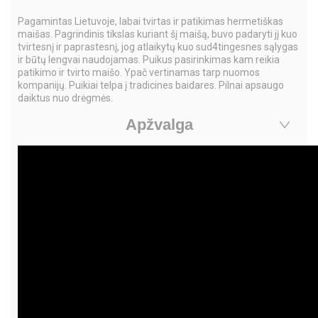
Pagamintas Lietuvoje, labai tvirtas ir patikimas hermetiškas
maišas. Pagrindinis tikslas kuriant šį maišą, buvo padaryti jį kuo
tvirtesnį ir paprastesnį, jog atlaikytų kuo sud4tingesnes sąlygas
ir būtų lengvai naudojamas. Puikus pasirinkimas kam reikia
patikimo ir tvirto maišo. Ypač vertinamas tarp nuomos
kompanijų. Puikiai telpa į tradicines baidares. Pilnai apsaugo
daiktus nuo drėgmės.
Apžvalga