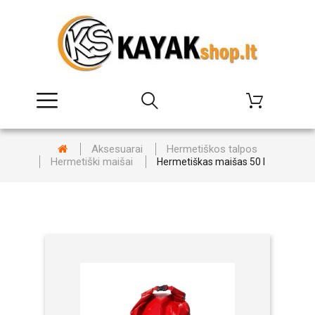
Aksesuarai
Hermetiškos talpos
Hermetiški maišai
Hermetiškas maišas 50 l