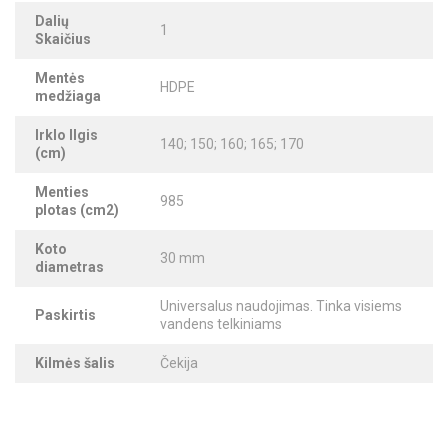
Dalių
1
Skaičius
Mentės
HDPE
medžiaga
Irklo Ilgis
140; 150; 160; 165; 170
(cm)
Menties
985
plotas (cm2)
Koto
30 mm
diametras
Universalus naudojimas. Tinka visiems
Paskirtis
vandens telkiniams
Kilmės šalis
Čekija