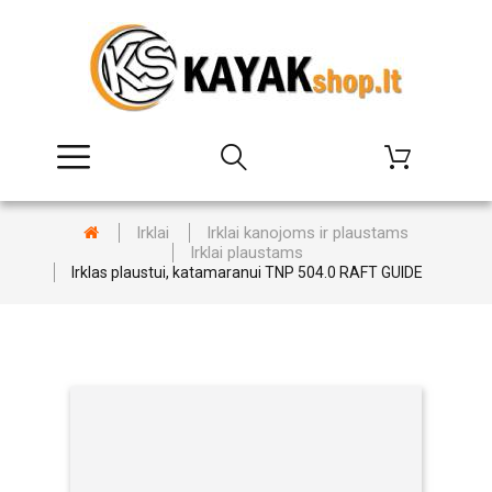
Irklai
Irklai kanojoms ir plaustams
Irklai plaustams
Irklas plaustui, katamaranui TNP 504.0 RAFT GUIDE