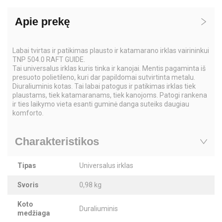
Apie prekę
Labai tvirtas ir patikimas plausto ir katamarano irklas vairininkui
TNP 504.0 RAFT GUIDE.
Tai universalus irklas kuris tinka ir kanojai. Mentis pagaminta iš
presuoto polietileno, kuri dar papildomai sutvirtinta metalu.
Diuraliuminis kotas. Tai labai patogus ir patikimas irklas tiek
plaustams, tiek katamaranams, tiek kanojoms. Patogi rankena
ir ties laikymo vieta esanti guminė danga suteiks daugiau
komforto.
Charakteristikos
Tipas
Universalus irklas
Svoris
0,98 kg
Koto
Duraliuminis
medžiaga