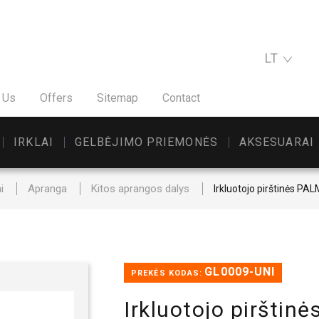
LT
 Us
Offers
Sitemap
Contact
IRKLAI
GELBĖJIMO PRIEMONĖS
AKSESUARAI
i
Apranga
Kitos aprangos dalys
Irkluotojo pirštinės 
GL0009-UNI
PREKĖS KODAS:
Irkluotojo piršti