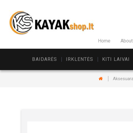
Home
About
BAIDARĖS
IRKLENTĖS
KITI LAIVAI
Aksesuara