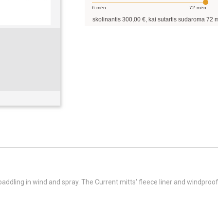
6
mėn.
72
mėn.
Pavyzdžiui, skolinantis
300,00
€, kai sutartis sudaroma
72
mėn. term
dling in wind and spray. The Current mitts' fleece liner and windpro