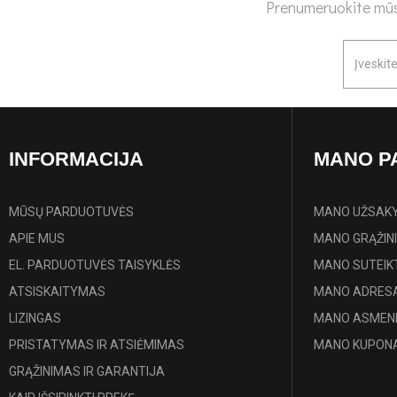
Prenumeruokite mūsų
INFORMACIJA
MANO P
MŪSŲ PARDUOTUVĖS
MANO UŽSAK
APIE MUS
MANO GRĄŽIN
EL. PARDUOTUVĖS TAISYKLĖS
MANO SUTEIK
ATSISKAITYMAS
MANO ADRESA
LIZINGAS
MANO ASMENI
PRISTATYMAS IR ATSIĖMIMAS
MANO KUPONA
GRĄŽINIMAS IR GARANTIJA