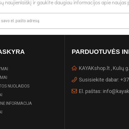
 naujienlaiškį ir gaukite daugiau informacijos apie naujas p
ASKYRA
PARDUOTUVĖS IN
KAYAKshop.lt , Kulių g.
YMAI
IMAI
Susisiekite dabar:
+37
TOS NUOLAIDOS
El. paštas:
info@kayak
I
NĖ INFORMACIJA
I