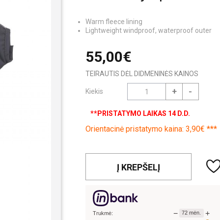
Warm fleece lining
Lightweight windproof, waterproof outer
55,00€
TEIRAUTIS DĖL DIDMENINĖS KAINOS
+
-
Kiekis
**PRISTATYMO LAIKAS 14 D.D.
Orientacinė pristatymo kaina: 3,90€ ***
Į KREPŠELĮ
−
+
72
mėn.
Trukmė: