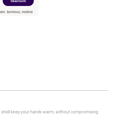
Skaičiuoti
inui, metinė palūkanų norma –
13,90
%
, sutarties sudarymo mokestis -
3,00
%, mėne
of shell keep your hands warm, without compromising