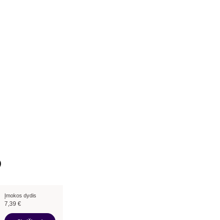
Įmokos dydis
7,39
€