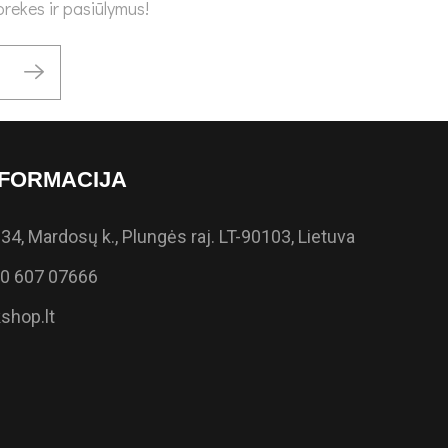
rekes ir pasiūlymus!
FORMACIJA
34, Mardosų k., Plungės raj. LT-90103, Lietuva
0 607 07666
shop.lt