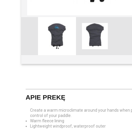
Padidinti
APIE PREKĘ
Create a warm microclimate around your hands when pad
control of your paddle.
Warm fleece lining
Lightweight windproof, waterproof outer