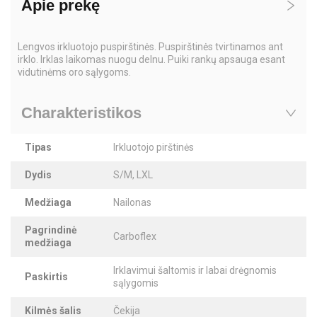
Apie prekę
Lengvos irkluotojo puspirštinės. Puspirštinės tvirtinamos ant
irklo. Irklas laikomas nuogu delnu. Puiki rankų apsauga esant
vidutinėms oro sąlygoms.
Charakteristikos
Tipas
Irkluotojo pirštinės
Dydis
S/M, LXL
Medžiaga
Nailonas
Pagrindinė
Carboflex
medžiaga
Irklavimui šaltomis ir labai drėgnomis
Paskirtis
sąlygomis
Kilmės šalis
Čekija