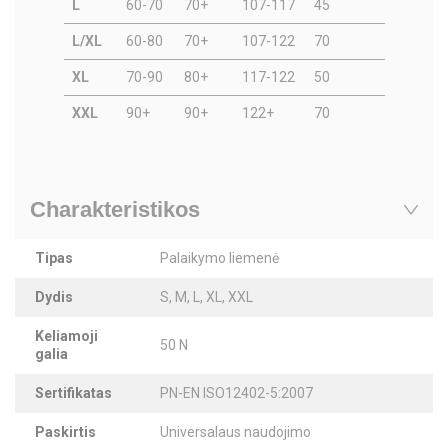
L
60-70
70+
107-117
45
L/XL
60-80
70+
107-122
70
XL
70-90
80+
117-122
50
XXL
90+
90+
122+
70
Charakteristikos
Tipas
Palaikymo liemenė
Dydis
S, M, L, XL, XXL
Keliamoji
50 N
galia
Sertifikatas
PN-EN ISO12402-5:2007
Paskirtis
Universalaus naudojimo