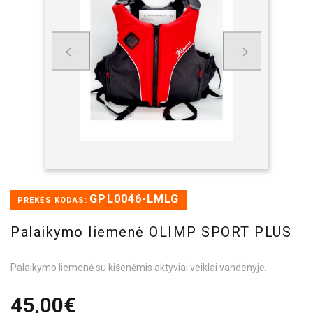
GPL0046-LMLG
PREKĖS KODAS:
Palaikymo liemenė OLIMP SPORT PLUS
Palaikymo liemenė su kišenėmis aktyviai veiklai vandenyje.
45,00€