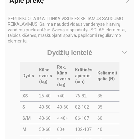
Apie prekę
SERTIFIKUOTA IR ATITINKA VISUS ES KELIAMUS SAUGUMO
REIKALAVIMUS. Galima naudoti vidaus vandenyse ir atvirų
vandenų priekrantėse. Šviesą atspindintys SOLAS elementai,
talpios kišenės, maskuojanti spalva, papildomi reguliavimo
elementai.
Dydžių lentelė
Rek.
Kūno
Krūtinės
kūno
Keliamoji
Dydis
svoris
apimtis
svoris
galia (N)
(kg)
(cm)
(kg)
XS
25-40
<40
76-82
35
S
40-50
40-60
82-102
35
S/M
40-60
< 40+
86-107
60
M
50-60
60+
102-107
40