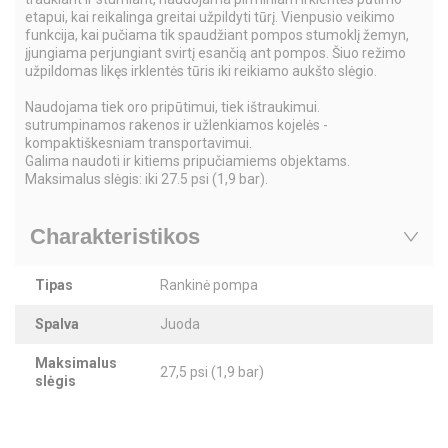
etapui, kai reikalinga greitai užpildyti tūrį. Vienpusio veikimo
funkcija, kai pučiama tik spaudžiant pompos stumoklį žemyn,
įjungiama perjungiant svirtį esančią ant pompos. Šiuo režimo
užpildomas likęs irklentės tūris iki reikiamo aukšto slėgio.
Naudojama tiek oro pripūtimui, tiek ištraukimui.
sutrumpinamos rakenos ir užlenkiamos kojelės -
kompaktiškesniam transportavimui.
Galima naudoti ir kitiems pripučiamiems objektams.
Maksimalus slėgis: iki 27.5 psi (1,9 bar).
Charakteristikos
Tipas
Rankinė pompa
Spalva
Juoda
Maksimalus
27,5 psi (1,9 bar)
slėgis