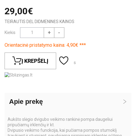
29,00€
TEIRAUTIS DĖL DIDMENINĖS KAINOS
+
-
Kiekis
Orientacinė pristatymo kaina: 4,90€ ***
Į KREPŠELĮ
s
Apie prekę
Aukšto slėgio dvigubo veikimo rankinė pompa daugeliui
pripučiamų irklenčių ir kt.
Dvipusio veikimo funckcija, kai pučiama pompos stumoklį
traukiant ir stumiant, naudojama pirminiam irklentės pūtimo