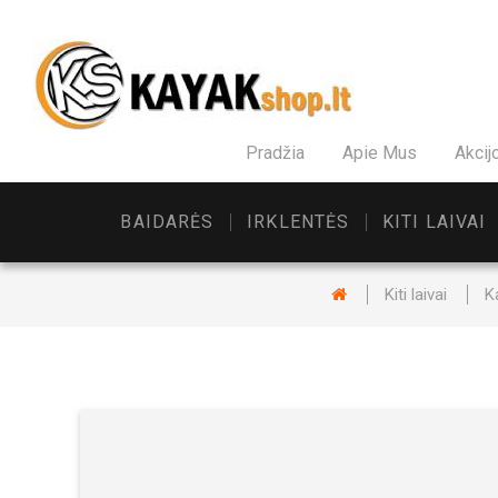
Pradžia
Apie Mus
Akcij
BAIDARĖS
IRKLENTĖS
KITI LAIVAI
Kiti laivai
K