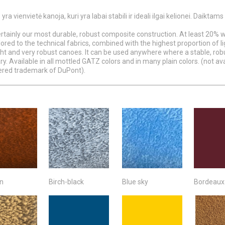
N
yra vienvietė kanoja, kuri yra labai stabili ir ideali ilgai kelionei. Daiktam
rtainly our most durable, robust composite construction. At least 20% 
tailored to the technical fabrics, combined with the highest proportion of
ight and very robust canoes. It can be used anywhere where a stable, rob
ry. Available in all mottled GATZ colors and in many plain colors. (not av
tered trademark of DuPont).
in
Birch-black
Blue sky
Bordeaux