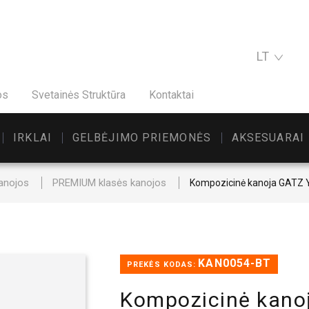
LT
os
Svetainės Struktūra
Kontaktai
IRKLAI
GELBĖJIMO PRIEMONĖS
AKSESUARAI
anojos
PREMIUM klasės kanojos
Kompozicinė kanoja GATZ
KAN0054-BT
PREKĖS KODAS:
Kompozicinė kano