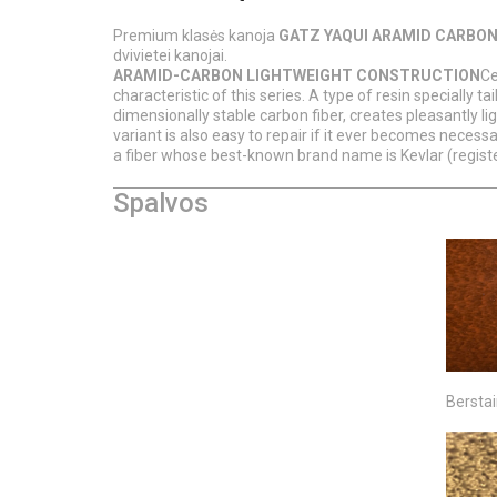
Premium klasės kanoja
GATZ YAQUI ARAMID CARBO
dvivietei kanojai.
ARAMID-CARBON LIGHTWEIGHT CONSTRUCTION
Ce
characteristic of this series. A type of resin specially 
dimensionally stable carbon fiber, creates pleasantly l
variant is also easy to repair if it ever becomes necessa
a fiber whose best-known brand name is Kevlar (regis
Spalvos
Bersta