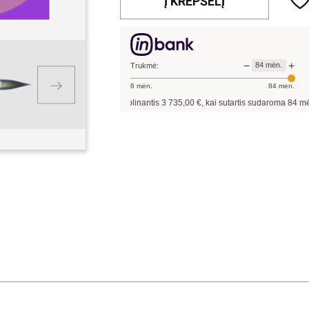
Į KREPŠELĮ
−
+
84
mėn.
Trukmė:
6
mėn.
84
mėn.
Pavyzdžiui, skolinantis
3 735,00
€, kai sutartis sudaroma
84
mėn. terminui, me