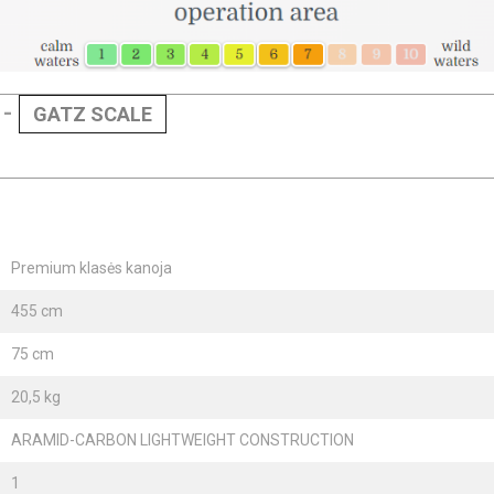
 -
GATZ SCALE
Premium klasės kanoja
455 cm
75 cm
20,5 kg
ARAMID-CARBON LIGHTWEIGHT CONSTRUCTION
1