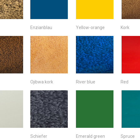
Enzianblau
Yellow-orange
Kork
Ojibwa kork
River blue
Red
Schiefer
Emerald green
Spruce