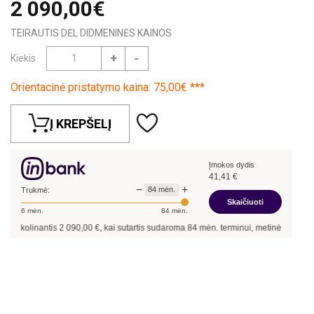
2 090,00€
TEIRAUTIS DĖL DIDMENINĖS KAINOS
+
-
Kiekis
Orientacinė pristatymo kaina: 75,00€ ***
Į KREPŠELĮ
Įmokos dydis
41,41
€
−
+
84
mėn.
Trukmė:
Skaičiuoti
6
mėn.
84
mėn.
skolinantis
2 090,00
€, kai sutartis sudaroma
84
mėn. terminui, metinė palūkanų n