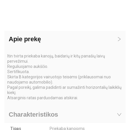
Apie prekę
Itin tvirta priekaba kanojų, baidarių ir kitų panašių laivų
pervežimui.
Reguliuojamo aukščio.
Sertifikuota.
Skirta B kategorijos vairuotojo teisėms (priklausomai nuo
naudojamo automobilio).
Pagal poreikį, galima padidinti ar sumažinti horizontalių laikiklių
kiekį.
Atsarginis ratas parduodamas atskirai.
Charakteristikos
Tipas
Priekaba kanojoms