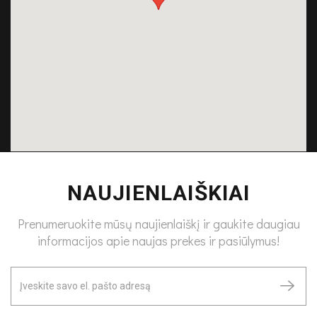
NAUJIENLAIŠKIAI
Prenumeruokite mūsų naujienlaiškį ir gaukite daugiau
informacijos apie naujas prekes ir pasiūlymus!