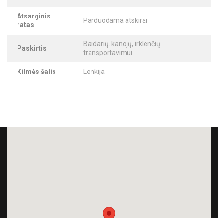
Atsarginis
Parduodama atskirai
ratas
Baidarių, kanojų, irklenčių
Paskirtis
transportavimui
Kilmės šalis
Lenkija