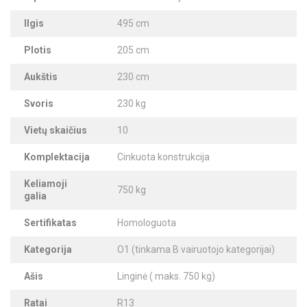
Ilgis
495 cm
Plotis
205 cm
Aukštis
230 cm
Svoris
230 kg
Vietų skaičius
10
Komplektacija
Cinkuota konstrukcija
Keliamoji
750 kg
galia
Sertifikatas
Homologuota
Kategorija
O1 (tinkama B vairuotojo kategorijai)
Ašis
Linginė ( maks. 750 kg)
Ratai
R13