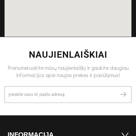
NAUJIENLAIŠKIAI
Prenumeruokite mūsų naujienlaiškį ir gaukite daugiau
informacijos apie naujas prekes ir pasiūlymus!
INFORMACIJA