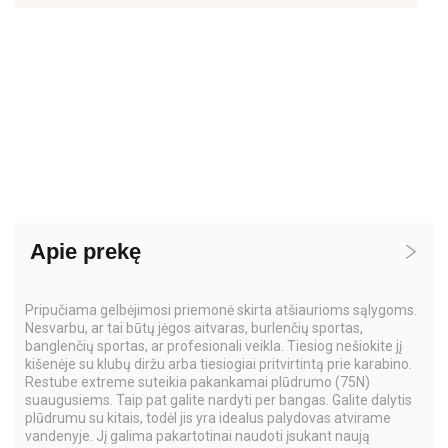
Apie prekę
Pripučiama gelbėjimosi priemonė skirta atšiaurioms sąlygoms.
Nesvarbu, ar tai būtų jėgos aitvaras, burlenčių sportas,
banglenčių sportas, ar profesionali veikla. Tiesiog nešiokite jį
kišenėje su klubų diržu arba tiesiogiai pritvirtintą prie karabino.
Restube extreme suteikia pakankamai plūdrumo (75N)
suaugusiems. Taip pat galite nardyti per bangas. Galite dalytis
plūdrumu su kitais, todėl jis yra idealus palydovas atvirame
vandenyje. Jį galima pakartotinai naudoti įsukant naują