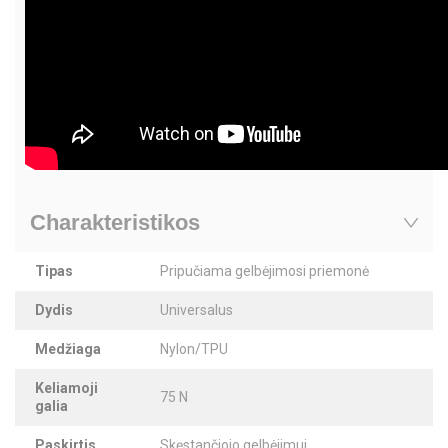
Charakteristikos
Tipas
Pripučiama gelbėjimosi priemonė
Dydis
Universalus
Medžiaga
Nylon/TPU
Keliamoji
75 N
galia
Paskirtis
Skęstančiojo gelbėjimui