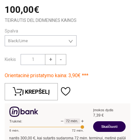
100,00€
TEIRAUTIS DĖL DIDMENINĖS KAINOS
Spalva
Black/Lime
+
-
Kiekis
Orientacinė pristatymo kaina: 3,90€ ***
Į KREPŠELĮ
Įmokos dydis
7,39
€
−
+
72
mėn.
Trukmė:
Skaičiuoti
6
mėn.
72
mėn.
inantis
300,00
€, kai sutartis sudaroma
72
mėn. terminui, metinė palūkanų norma –