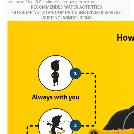
originalią 16 g CO2 balionėlį ir lengva perpakuoti.
RECOMMENDED WATER ACTIVITIES:
KITESURFING | STAND-UP PADDLING (RIVER & WAVES) |
SURFING | WINDSURFING