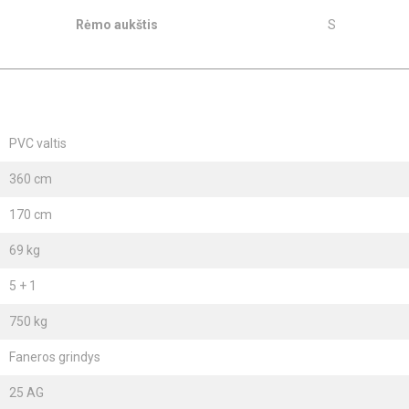
Rėmo aukštis
S
PVC valtis
360 cm
170 cm
69 kg
5 + 1
750 kg
Faneros grindys
25 AG