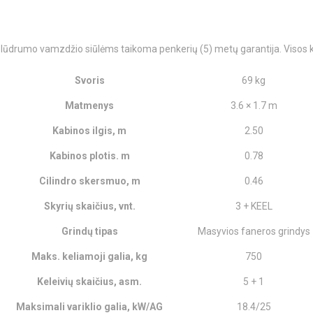
o plūdrumo vamzdžio siūlėms taikoma penkerių (5) metų garantija. Visos 
Svoris
69 kg
Matmenys
3.6 × 1.7 m
Kabinos ilgis, m
2.50
Kabinos plotis. m
0.78
Cilindro skersmuo, m
0.46
Skyrių skaičius, vnt.
3 + KEEL
Grindų tipas
Masyvios faneros grindys
Maks. keliamoji galia, kg
750
Keleivių skaičius, asm.
5 + 1
Maksimali variklio galia, kW/AG
18.4/25