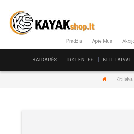
Pradžia
Apie Mus
Akcij
BAIDARĖS
IRKLENTĖS
KITI LAIVAI
Kiti laivai