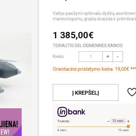
Valtys pasižymi optimaliu dydžių asortimen
manevringumu, gražia išvaizda ir priimtina 
1 385,00€
TEIRAUTIS DĖL DIDMENINĖS KAINOS
+
-
Kiekis
Orientacinė pristatymo kaina: 19,00€ **
Į KREPŠELĮ
−
+
72
mėn.
Trukmė:
6
mėn.
72
mėn.