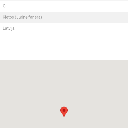
C
Kietos (Jūrinė fanera)
Latvija