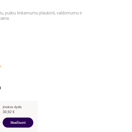
tu, puikiu tinkamumu plaukioti, valdomumu ir
kaina.
*
Įmokos dydis
30,92
€
Skaičiuoti