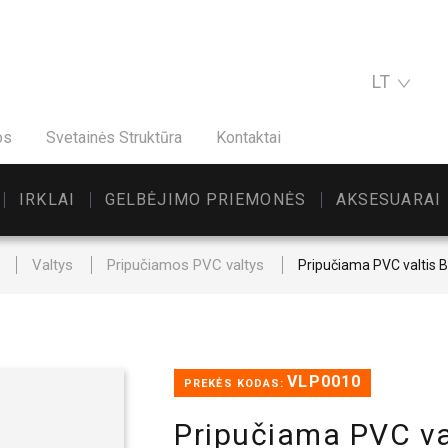
LT
os
Svetainės Struktūra
Kontaktai
IRKLAI
GELBĖJIMO PRIEMONĖS
AKSESUARAI
Valtys
Pripučiamos PVC valtys
Pripučiama PVC valtis
VLP0010
PREKĖS KODAS:
Pripučiama PVC v