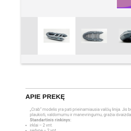
Padidinti
APIE PREKĘ
„Crab“ modelis yra pati prieinamiausia valčių linija. 
plaukioti, valdomumu ir manevringumu, gražia išvaizda i
Standartinis rinkinys:
irklai – 2 vnt.
sėdynė – 2 vnt.