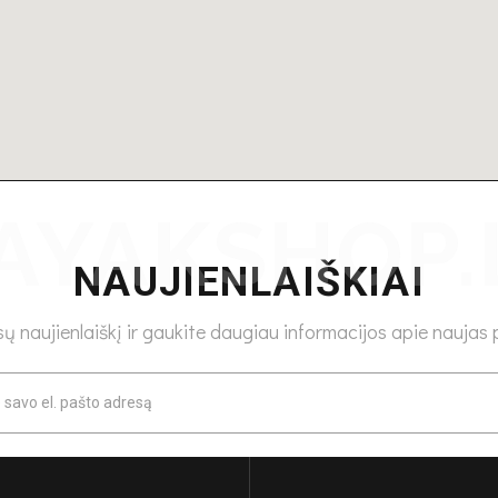
NAUJIENLAIŠKIAI
 naujienlaiškį ir gaukite daugiau informacijos apie naujas p