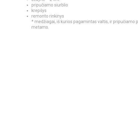
pripučiamo siurblio
krepšys
remonto rinkinys
* medžiagai, iš kurios pagamintas valtis, ir pripučiam
metams.