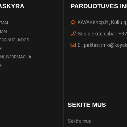
ASKYRA
PARDUOTUVĖS IN
KAYAKshop.lt , Kulių g.
YMAI
IMAI
Susisiekite dabar:
+37
TOS NUOLAIDOS
El. paštas:
info@kayak
I
NĖ INFORMACIJA
I
SEKITE MUS
Sekite mus