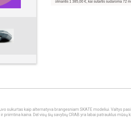
Pavyzdžiui, skolinantis
1 385,00
€, kai sutartis sudaroma
72
mėn. terminui,
Jis buvo sukurtas kaip alternatyva brangesniam SKATE modeliui. Valtys p
r priimtina kaina. Dėl visų šių savybių CRAB yra labai patrauklus mūsų 