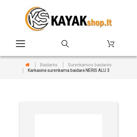
Baidarės
Surenkamos baidarės
Karkasinė surenkama baidarė NERIS ALU 3