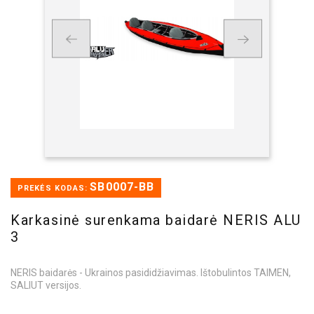
SB0007-BB
PREKĖS KODAS:
Karkasinė surenkama baidarė NERIS ALU
3
NERIS baidarės - Ukrainos pasididžiavimas. Ištobulintos TAIMEN,
SALIUT versijos.