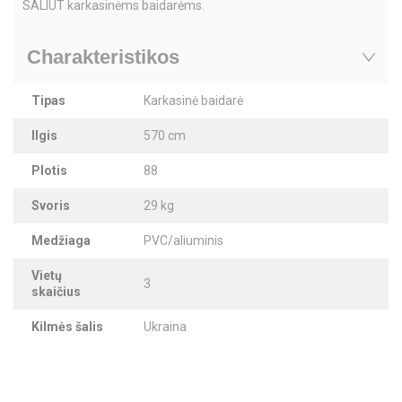
SALIUT karkasinėms baidarėms.
Charakteristikos
Tipas
Karkasinė baidarė
Ilgis
570 cm
Plotis
88
Svoris
29 kg
Medžiaga
PVC/aliuminis
Vietų
3
skaičius
Kilmės šalis
Ukraina