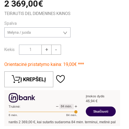
2 369,00€
TEIRAUTIS DĖL DIDMENINĖS KAINOS
Spalva
Mėlyna / juoda
+
-
Kiekis
Orientacinė pristatymo kaina: 19,00€ ***
Į KREPŠELĮ
Įmokos dydis
46,94
€
−
+
84
mėn.
Trukmė:
Skaičiuoti
6
mėn.
84
mėn.
linantis
2 369,00
€, kai sutartis sudaroma
84
mėn. terminui, metinė palūkanų norm