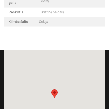
130 kg
galia
Paskirtis
Turistinė baidarė
Kilmės šalis
Čekija