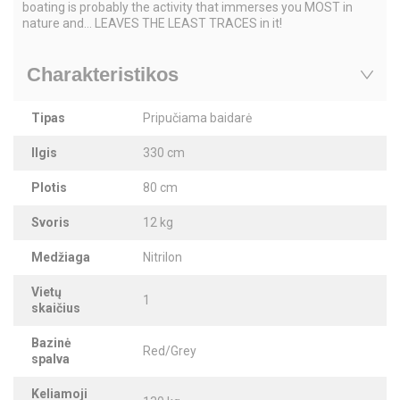
boating is probably the activity that immerses you MOST in
nature and… LEAVES THE LEAST TRACES in it!
Charakteristikos
Tipas
Pripučiama baidarė
Ilgis
330 cm
Plotis
80 cm
Svoris
12 kg
Medžiaga
Nitrilon
Vietų
1
skaičius
Bazinė
Red/Grey
spalva
Keliamoji