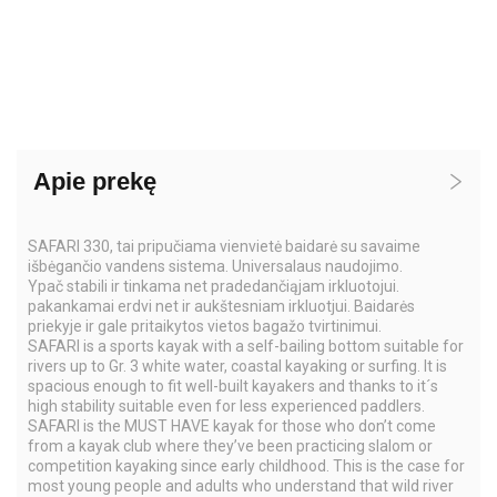
Apie prekę
SAFARI 330, tai pripučiama vienvietė baidarė su savaime
išbėgančio vandens sistema. Universalaus naudojimo.
Ypač stabili ir tinkama net pradedančiąjam irkluotojui.
pakankamai erdvi net ir aukštesniam irkluotjui. Baidarės
priekyje ir gale pritaikytos vietos bagažo tvirtinimui.
SAFARI is a sports kayak with a self-bailing bottom suitable for
rivers up to Gr. 3 white water, coastal kayaking or surfing. It is
spacious enough to fit well-built kayakers and thanks to it´s
high stability suitable even for less experienced paddlers.
SAFARI is the MUST HAVE kayak for those who don’t come
from a kayak club where they’ve been practicing slalom or
competition kayaking since early childhood. This is the case for
most young people and adults who understand that wild river