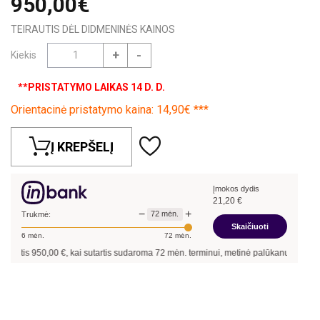
950,00€
TEIRAUTIS DĖL DIDMENINĖS KAINOS
+
-
Kiekis
**PRISTATYMO LAIKAS 14 D. D.
Orientacinė pristatymo kaina: 14,90€ ***
Į KREPŠELĮ
Įmokos dydis
21,20
€
−
+
72
mėn.
Trukmė:
Skaičiuoti
6
mėn.
72
mėn.
ntis
950,00
€, kai sutartis sudaroma
72
mėn. terminui, metinė palūkanų norma –
9,