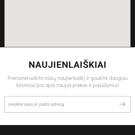
NAUJIENLAIŠKIAI
Prenumeruokite mūsų naujienlaiškį ir gaukite daugiau
informacijos apie naujas prekes ir pasiūlymus!