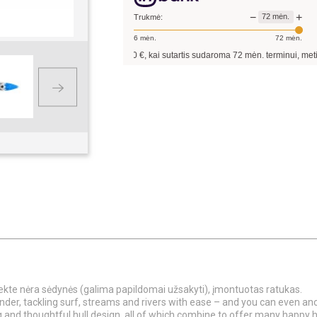
−
+
72
mėn.
Trukmė:
6
mėn.
72
mėn.
kolinantis
649,00
€, kai sutartis sudaroma
72
mėn. terminui, metinė palūkanų norm
kte nėra sėdynės (galima papildomai užsakyti), įmontuotas ratukas.
nder, tackling surf, streams and rivers with ease – and you can even anc
g and thoughtful hull design, all of which combine to offer many happy h