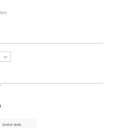
arė.
*
Įmokos dydis