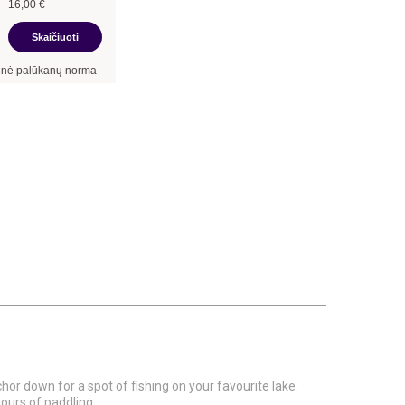
16,00
€
Skaičiuoti
a –
13,90
%
, sutarties sudarymo mokestis -
3,00
%, mėnesio sutarties mokestis –
0,
hor down for a spot of fishing on your favourite lake.
ours of paddling.