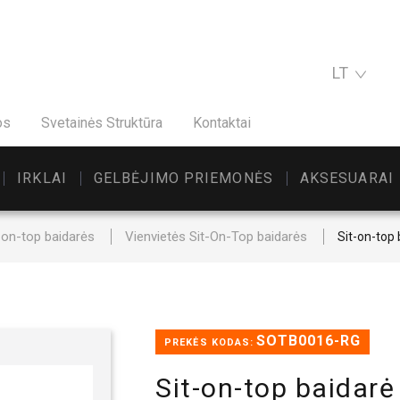
LT
os
Svetainės Struktūra
Kontaktai
IRKLAI
GELBĖJIMO PRIEMONĖS
AKSESUARAI
-on-top baidarės
Vienvietės Sit-On-Top baidarės
Sit-on-top
SOTB0016-RG
PREKĖS KODAS:
Sit-on-top baida