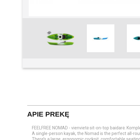
Pavyzdžiui, s
Padidinti
APIE PREKĘ
FEELFREE NOMAD - vienvietė sit-on-top baidarė. Komple
A single-person kayak, the Nomad is the perfect all-rou
There’s a large, ergonomic cockpit, comfortable seatin