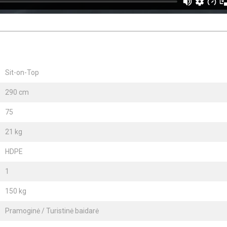
Sit-on-Top
290 cm
75
21 kg
HDPE
1
150 kg
Pramoginė / Turistinė baidarė