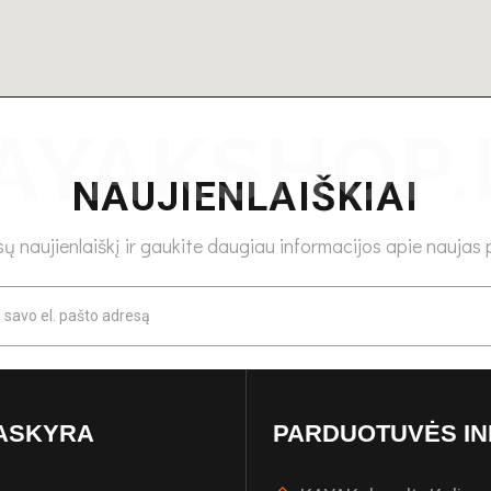
NAUJIENLAIŠKIAI
 naujienlaiškį ir gaukite daugiau informacijos apie naujas p
ASKYRA
PARDUOTUVĖS IN