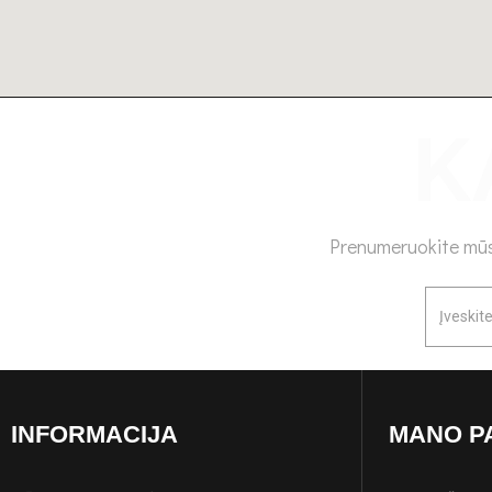
Prenumeruokite mūsų
INFORMACIJA
MANO P