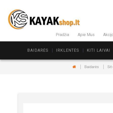
Pradžia
Apie Mus
Akcij
BAIDARĖS
IRKLENTĖS
KITI LAIVAI
Baidarės
Sit