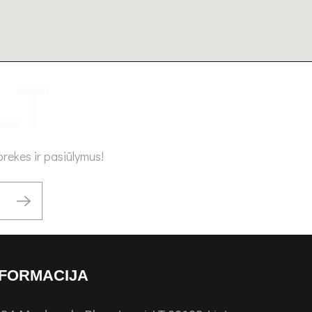
rekes ir pasiūlymus!
FORMACIJA